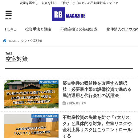
資産を再生し、未来を創る。「住む」と「稼ぐ」の不動産戦略メディア
menu
HOME
投資手法と戦略
不動産投資の基礎知識
物件購入のノウハ
HOME
タグ : 空室対策
空室対策
賃貸経営と運用
築古物件の収益性を改善する選択
肢！必要最小限の設備投資で進める
民泊運用と代行会社の活用法
2026.05.29
不動産投資の基礎知識
不動産投資の失敗を防ぐ「7大リス
ク」と具体的な対策。空室リスクや
金利上昇リスクはこうコントロール
する