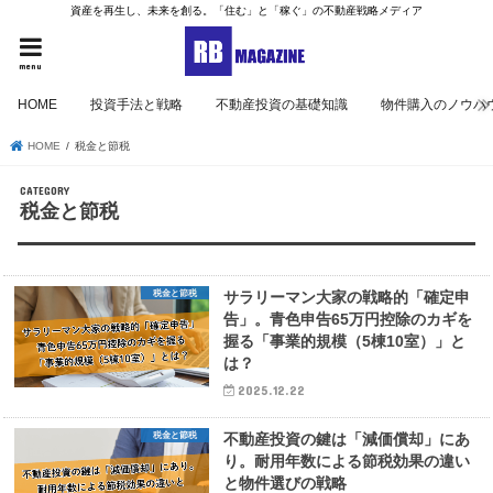
資産を再生し、未来を創る。「住む」と「稼ぐ」の不動産戦略メディア
menu
HOME
投資手法と戦略
不動産投資の基礎知識
物件購入のノウハ
HOME
税金と節税
税金と節税
税金と節税
サラリーマン大家の戦略的「確定申
告」。青色申告65万円控除のカギを
握る「事業的規模（5棟10室）」と
は？
2025.12.22
税金と節税
不動産投資の鍵は「減価償却」にあ
り。耐用年数による節税効果の違い
と物件選びの戦略