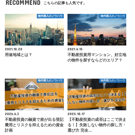
RECOMMEND
こちらの記事も人気です。
物件購入のノウハウ
物件購入のノウハウ
2021.10.20
2021.6.15
用途地域とは？
不動産投資用マンション、好立地
の物件を探すならどのエリア？
物件購入のノウハウ
物件購入のノウハウ
2026.6.3
2025.10.17
不動産投資の融資で差が出る登記
【不動産投資の成否はここで決ま
費用とリスクを抑えるための資金
る！】失敗しない物件の探し方・
計画
選び方 完全…